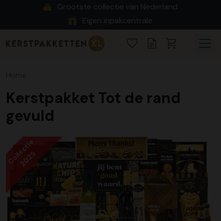
Grootste collectie van Nederland
Eigen inpakcentrale
Home
Kerstpakket Tot de rand
gevuld
Collectie
2025