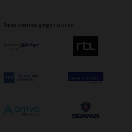
Tijdslevering
Wij bieden op alle pallet bezorgingen de mogelijkheid aan
om hier een tijdszending van te maken. Dit betekent dat
uw zending gegarandeerd op de afleverdatum voor 12:00
Deze klanten gingen u voor
uur in de ochtend wordt bezorgd. Als u hier gebruik van
wilt maken kunt u dit aanvinken bij het plaatsen van uw
bestelling. De kosten hiervoor bedragen €75,00 per
afleveradres ongeacht het aantal pallets.