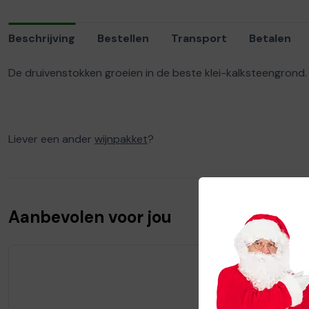
Beschrijving
Bestellen
Transport
Betalen
De druivenstokken groeien in de beste klei-kalksteengrond.
Liever een ander
wijnpakket
?
Aanbevolen voor jou