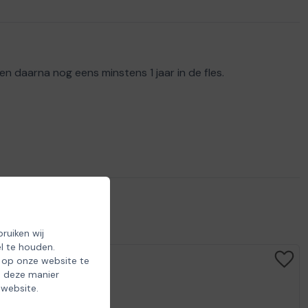
 daarna nog eens minstens 1 jaar in de fles.
ruiken wij
l te houden.
 op onze website te
p deze manier
 website.