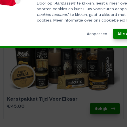
Door op '
Aanpassen
' te klikken, leest u meer ov
soorten cookies en kunt u uw voorkeuren aanpa
cookies toestaan
' te klikken, gaat u akkoord met
cookies. Meer informatie over ons cookiebeleid 
Aanpassen
Alle
Kerstpakket Tijd Voor Elkaar
€45,00
Bekijk