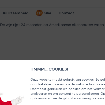
Duurzaamheid
KiKa
Contact
 De wijn rijpt 24 maanden op Amerikaanse eikenhouten vaten en
HMMM... COOKIES!
Onze website maakt gebruik van cookies. Zo geb
noodzakelijke cookies om de website functionee
Daarnaast gebruiken we cookies om het verkeer
analyseren en om content te personaliseren. O
optimaliseren we de gebruikerservaring op onze