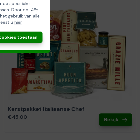
er de specifieke
ssen. Door op '
Alle
 het gebruik van alle
leest u
hier
.
 cookies toestaan
Kerstpakket Italiaanse Chef
€45,00
Bekijk