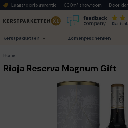
Laagste prijs garantie
600m² showroom
Door kla
Klantenb
Kerstpakketten
Zomergeschenken
Home
Rioja Reserva Magnum Gift