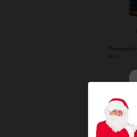
Paasgesch
4,25