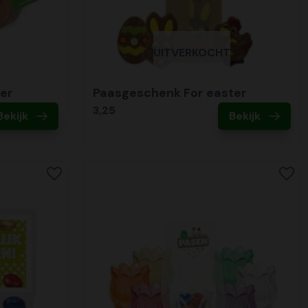
UITVERKOCHT
er
Paasgeschenk For easter
3,25
Bekijk
Bekijk