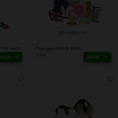
UITVERKOCHT
unny ears
Paasgeschenk Klein
5,00
Bekijk
Bekijk