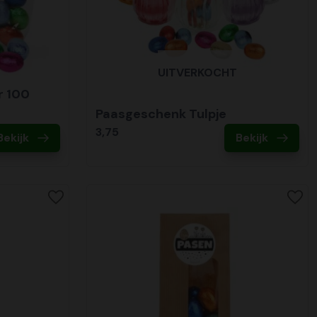
UITVERKOCHT
r 100
Paasgeschenk Tulpje
3,75
Bekijk
Bekijk