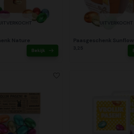
UITVERKOCHT
UITVERKOCHT
enk Nature
Paasgeschenk Sunflow
3,25
Bekijk