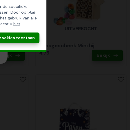
er de specifieke
ssen. Door op '
Alle
 het gebruik van alle
leest u
hier
.
UITVERKOCHT
 cookies toestaan
pertje
Paasgeschenk Mini bij
4,75
Bekijk
Bekijk