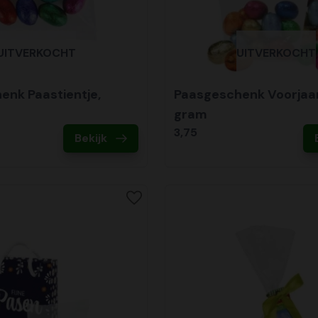
UITVERKOCHT
UITVERKOCHT
enk Paastientje,
Paasgeschenk Voorjaa
gram
3,75
Bekijk