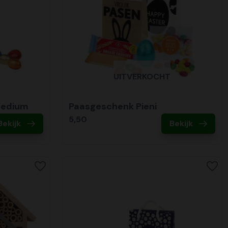
UITVERKOCHT
medium
Paasgeschenk Pieni
5,50
Bekijk
Bekijk