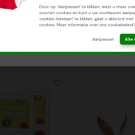
Door op '
Aanpassen
' te klikken, leest u meer ov
soorten cookies en kunt u uw voorkeuren aanpa
INSCHRIJVEN!
cookies toestaan
' te klikken, gaat u akkoord met
cookies. Meer informatie over ons cookiebeleid 
UITVERKOCHT
UITVERKOCHT
ANNULEREN
Aanpassen
Alle
enk Pret
Paasgeschenk Verstop
4,75
Bekijk