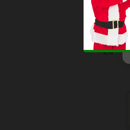
Paasgesch
4,75