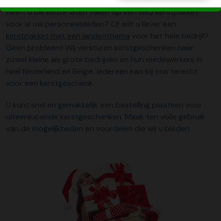
Heeft u uw keuze laten vallen op een BBQ kerstpakket
voor al uw personeelsleden? Of wilt u liever een
kerstpakket met een landenthema
voor het hele bedrijf?
Geen probleem! Wij versturen kerstgeschenken naar
zowel kleine als grote bedrijven en hun medewerkers in
heel Nederland en België. Iedereen kan bij ons terecht
voor een kerstgeschenk.
U kunt snel en gemakkelijk een bestelling plaatsen voor
uiteenlopende kerstgeschenken. Maak ten volle gebruik
van de mogelijkheden en voordelen die wij u bieden.