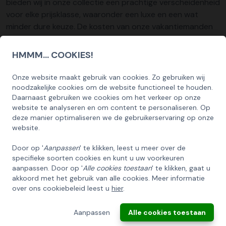
bieden wij in onze collectie een prachtige verscheidenheid
voor elke prijsklasse, waaronder een luxe en een wat
minder dure keuze. De kosten van onze vakantiemanden
variëren.
HMMM... COOKIES!
Wij ontzorgen u tijdens de Kerst door de
Kerstgeschenken te verzorgen via onze eigen
Onze website maakt gebruik van cookies. Zo gebruiken wij
SCHRIJF U IN OP ONZE NIEUWSBRIEF
bezorgdienst
noodzakelijke cookies om de website functioneel te houden.
EN ONTVANG 5% KORTING OP DE
Daarnaast gebruiken we cookies om het verkeer op onze
HUISCOLLECTIE KERSTPAKKETTEN
U heeft het ongetwijfeld erg druk tijdens de kerstperiode,
website te analyseren en om content te personaliseren. Op
deze manier optimaliseren we de gebruikerservaring op onze
veel te druk om online een kerstgeschenk te kopen voor
Email
website.
al uw personeelsleden. Bij KerstpakkettenXL hebben wij
daar rekening mee gehouden. Het maakt niet uit hoeveel
Door op '
Aanpassen
' te klikken, leest u meer over de
de bestelling kost, uw cadeau's worden op de door u
specifieke soorten cookies en kunt u uw voorkeuren
INSCHRIJVEN!
gekozen dag op de adressen van uw werknemers
aanpassen. Door op '
Alle cookies toestaan
' te klikken, gaat u
akkoord met het gebruik van alle cookies. Meer informatie
afgeleverd. Wanneer u uw bestelling invoert, kunt u een
over ons cookiebeleid leest u
hier
.
ANNULEREN
leveringsdatum opgeven. Wilt u een kerstgeschenk
kopen? Op onze website kunt u dat snel en moeiteloos
Aanpassen
Alle cookies toestaan
doen!