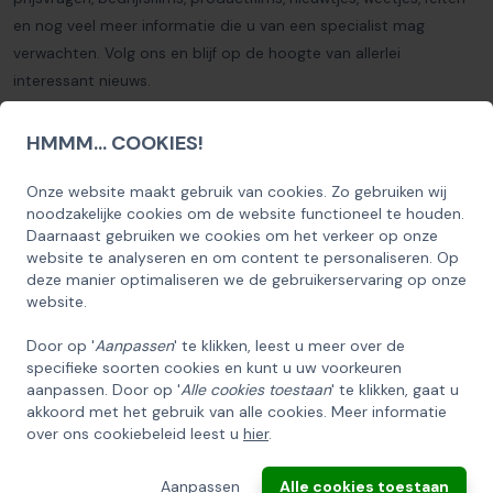
en nog veel meer informatie die u van een specialist mag
verwachten. Volg ons en blijf op de hoogte van allerlei
interessant nieuws.
Klik op een van onderstaande logo's om ons te volgen en onze
HMMM... COOKIES!
activiteiten te bekijken.
Onze website maakt gebruik van cookies. Zo gebruiken wij
SCHRIJF U IN OP ONZE NIEUWSBRIEF
noodzakelijke cookies om de website functioneel te houden.
EN ONTVANG 5% KORTING OP DE
Daarnaast gebruiken we cookies om het verkeer op onze
HUISCOLLECTIE KERSTPAKKETTEN
website te analyseren en om content te personaliseren. Op
deze manier optimaliseren we de gebruikerservaring op onze
Email
website.
Door op '
Aanpassen
' te klikken, leest u meer over de
specifieke soorten cookies en kunt u uw voorkeuren
INSCHRIJVEN!
aanpassen. Door op '
Alle cookies toestaan
' te klikken, gaat u
akkoord met het gebruik van alle cookies. Meer informatie
over ons cookiebeleid leest u
hier
.
ANNULEREN
Aanpassen
Alle cookies toestaan