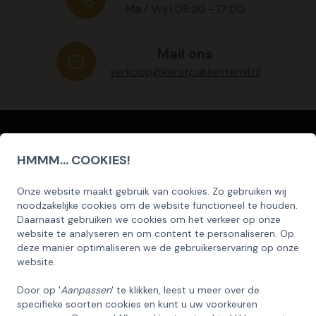
Ma / Vrij | 08:30 - 17:00
Mail ons
verkoop@kerstpakkettenxl.nl
Nieuwsbrief
HMMM... COOKIES!
Schrijf u hier in voor onze nieuwsbrief
Onze website maakt gebruik van cookies. Zo gebruiken wij
SCHRIJF U IN OP ONZE NIEUWSBRIEF
noodzakelijke cookies om de website functioneel te houden.
EN ONTVANG 5% KORTING OP DE
Daarnaast gebruiken we cookies om het verkeer op onze
HUISCOLLECTIE KERSTPAKKETTEN
website te analyseren en om content te personaliseren. Op
deze manier optimaliseren we de gebruikerservaring op onze
Inschrijven
Email
website.
Door op '
Aanpassen
' te klikken, leest u meer over de
specifieke soorten cookies en kunt u uw voorkeuren
INSCHRIJVEN!