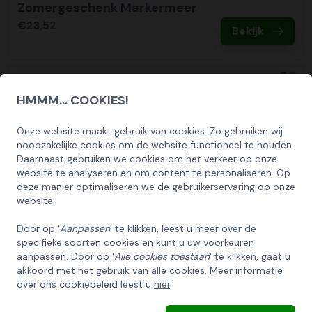
en het uitreikmoment. Ondanks dat wij 99% van alle
Zomergeschenk Markermeer
bestelling op tijd leveren, is december traditioneel gezien
€23,52
Thuiswerk bezorgservice
Bekijk
de allerdrukte logistieke maand van het jaar in Nederland.
KerstpakkettenXL biedt u exclusief de Thuiswerk
Daarom denken wij graag met u mee in het vinden van een
Bezorgservice aan. Hierbij kunnen wij de volledige
geschikt aflevermoment.
bestelling, of gedeeltelijk, op de thuisadressen laten
bezorgen van uw medewerkers/relaties. Wij verpakken de
HMMM... COOKIES!
kerstpakketten hiervoor extra stevig om
transportschade te voorkomen en voorzien elke doos
Onze website maakt gebruik van cookies. Zo gebruiken wij
SCHRIJF U IN OP ONZE NIEUWSBRIEF
noodzakelijke cookies om de website functioneel te houden.
van een sticker me t‘Handle with care’. De kosten zijn €
EN ONTVANG 5% KORTING OP DE
Daarnaast gebruiken we cookies om het verkeer op onze
9,95 per pakket binnen NL. Als u hier gebruik van wilt
HUISCOLLECTIE KERSTPAKKETTEN
website te analyseren en om content te personaliseren. Op
maken kunt u dit aanvinken bij het plaatsen van uw
deze manier optimaliseren we de gebruikerservaring op onze
bestelling. Na het plaatsen van de bestelling neemt onze
Email
website.
klantenservice contact met u op om dit samen met u in
Door op '
Aanpassen
' te klikken, leest u meer over de
te regelen.
specifieke soorten cookies en kunt u uw voorkeuren
INSCHRIJVEN!
aanpassen. Door op '
Alle cookies toestaan
' te klikken, gaat u
Tijdslevering
akkoord met het gebruik van alle cookies. Meer informatie
Wij bieden op alle pallet bezorgingen de mogelijkheid aan
over ons cookiebeleid leest u
hier
.
ANNULEREN
om hier een tijdszending van te maken. Dit betekent dat