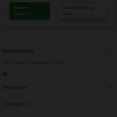
Nieuwe
Kerstpakket op
collectie
maat
Beschrijving
Kerstpakket Brievenbus vol Kerst
Bestellen
Waarom KerstpakkettenXL?
Transport
Met ruim 25 jaar ervaring is KerstpakkettenXL een
absolute specialist op het gebied van kerstpakketten. Wij
C02 neutraal
transport