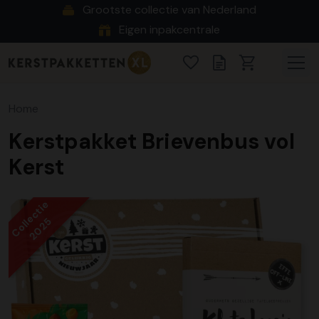
Grootste collectie van Nederland
Eigen inpakcentrale
Home
Kerstpakket Brievenbus vol
Kerst
Collectie
2025