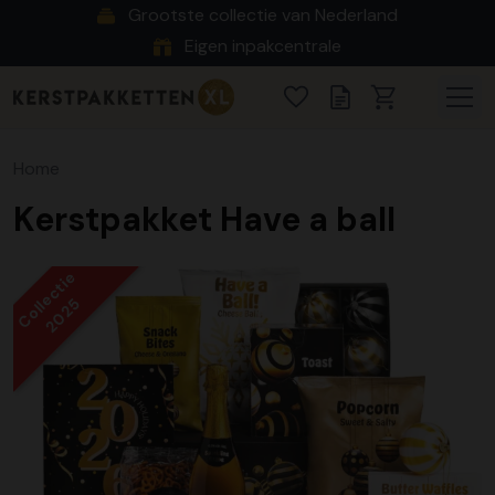
Grootste collectie van Nederland
Eigen inpakcentrale
Home
Kerstpakket Have a ball
Collectie
2025