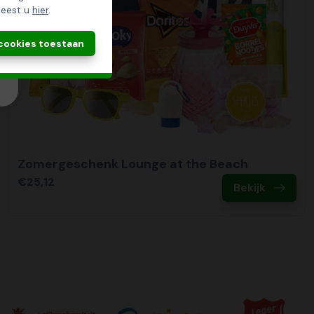
leest u
hier
.
 cookies toestaan
Zomergeschenk Lounge at the Beach
€25,12
Bekijk