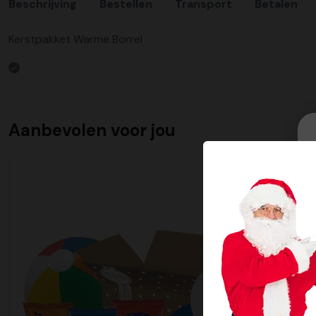
Beschrijving
Bestellen
Transport
Betalen
Kerstpakket Warme Borrel
Aanbevolen voor jou