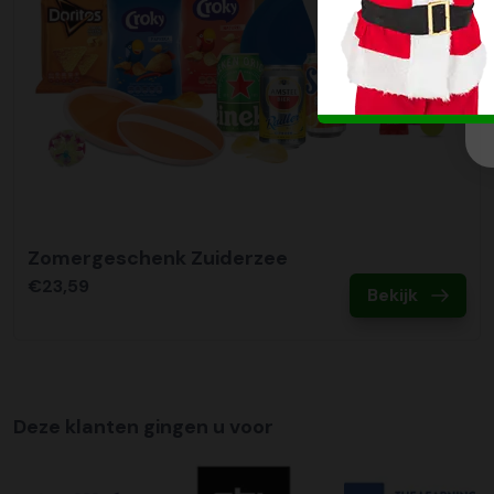
Zomergeschenk Zuiderzee
€23,59
Bekijk
Deze klanten gingen u voor