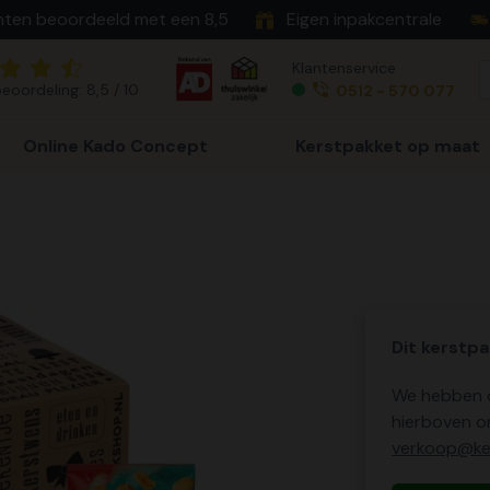
nten beoordeeld met een 8,5
Eigen inpakcentrale
Klantenservice
eoordeling: 8,5 / 10
0512 - 570 077
Online Kado Concept
Kerstpakket op maat
Dit kerstpa
We hebben o
hierboven o
verkoop@ker