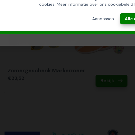
cookies. Meer informatie over ons cookiebeleid 
ANNULEREN
Aanpassen
Alle
Zomergeschenk Markermeer
€23,52
Bekijk