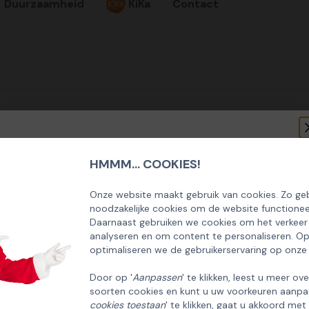
Duurzaamheid
KiKa
Contact
HMMM... COOKIES!
SCHRIJF U IN OP ONZE NIEUWSBRIEF
EN ONTVANG 5% KORTING OP DE
Onze website maakt gebruik van cookies. Zo geb
noodzakelijke cookies om de website functionee
HUISCOLLECTIE KERSTPAKKETTEN
Daarnaast gebruiken we cookies om het verkeer
analyseren en om content te personaliseren. O
Email
optimaliseren we de gebruikerservaring op onze
Door op '
Aanpassen
' te klikken, leest u meer ov
soorten cookies en kunt u uw voorkeuren aanpa
INSCHRIJVEN!
cookies toestaan
' te klikken, gaat u akkoord met