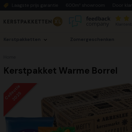
Laagste prijs garantie
600m² showroom
Door kla
Klantenb
Kerstpakketten
Zomergeschenken
Home
Kerstpakket Warme Borrel
Collectie
2025