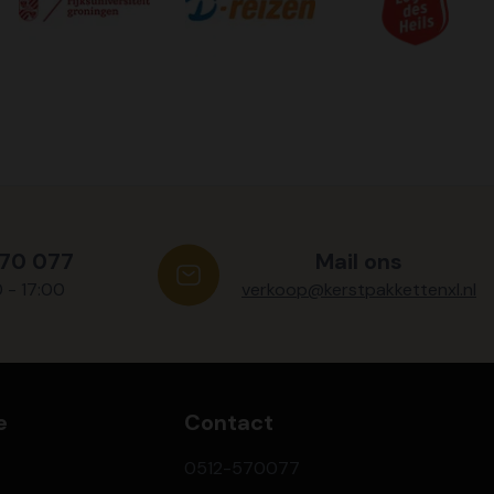
570 077
Mail ons
0 - 17:00
verkoop@kerstpakkettenxl.nl
e
Contact
0512-570077