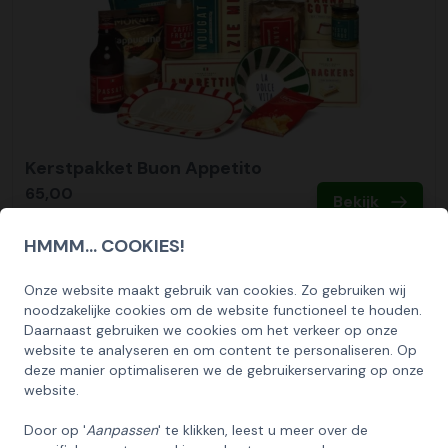
Kerstpakket Buon Appetito
65,00
Bekijk
HMMM... COOKIES!
Onze website maakt gebruik van cookies. Zo gebruiken wij
SCHRIJF U IN OP ONZE NIEUWSBRIEF
noodzakelijke cookies om de website functioneel te houden.
EN ONTVANG 5% KORTING OP DE
Daarnaast gebruiken we cookies om het verkeer op onze
HUISCOLLECTIE KERSTPAKKETTEN
website te analyseren en om content te personaliseren. Op
deze manier optimaliseren we de gebruikerservaring op onze
Email
website.
Door op '
Aanpassen
' te klikken, leest u meer over de