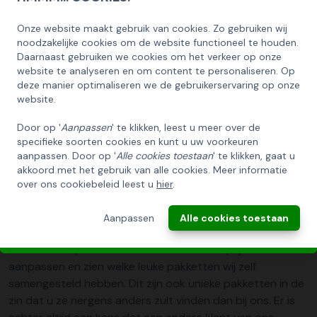
kerstpakketten. U krijgt niet alleen inspiratie, maar weet
Onze website maakt gebruik van cookies. Zo gebruiken wij
ook direct wat blijkbaar populaire kerstpakketten zijn. En
SCHRIJF U IN OP ONZE NIEUWSBRIEF
noodzakelijke cookies om de website functioneel te houden.
ziet u kerstpakket ideeën waar u iets mee wilt? Dan
EN ONTVANG 5% KORTING OP DE
Daarnaast gebruiken we cookies om het verkeer op onze
neemt u contact met ons op en begeleiden wij u verder in
HUISCOLLECTIE KERSTPAKKETTEN
website te analyseren en om content te personaliseren. Op
het samenstellen.
deze manier optimaliseren we de gebruikerservaring op onze
Email
website.
Wat kost een uniek kerstpakket?
Door op '
Aanpassen
' te klikken, leest u meer over de
specifieke soorten cookies en kunt u uw voorkeuren
INSCHRIJVEN!
Voor 50 kerstpakketten samenstellen raden wij aan op de
aanpassen. Door op '
Alle cookies toestaan
' te klikken, gaat u
kerstpakketten op maat
pagina de vragen in te voeren.
akkoord met het gebruik van alle cookies. Meer informatie
Wij maken dan een offerte en delen onze ideeën voor uw
over ons cookiebeleid leest u
hier
.
ANNULEREN
specifieke bedrijf. Wij zorgen dat u een uniek kerstpakket
kunt geven; want alle kerstpakketten zijn exclusief via ons
Aanpassen
Alle cookies toestaan
verkrijgbaar en u stelt zelf de producten samen. Bij minder
dan 50 kerstpakketten kunt u ook zelf de prijsklassen
aanpassen en zien welke leuke pakketten wij zelf
samengesteld hebben. Dit zijn ook unieke pakketten in de
zin dat u ze nergens anders zult vinden dan bij ons. Er is