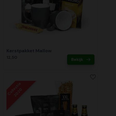
Kerstpakket Mallow
12,50
Bekijk
Collectie
2020