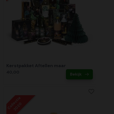
Kerstpakket Aftellen maar
40,00
Bekijk
Collectie
2020