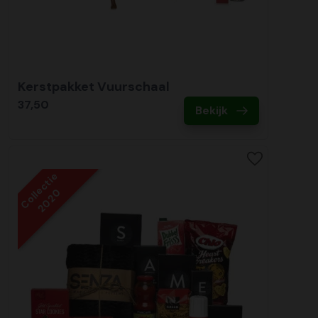
Kerstpakket Vuurschaal
37,50
Bekijk
Collectie
2020