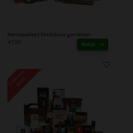
Kerstpakket Eindeloos genieten
47,50
Bekijk
Collectie
2020