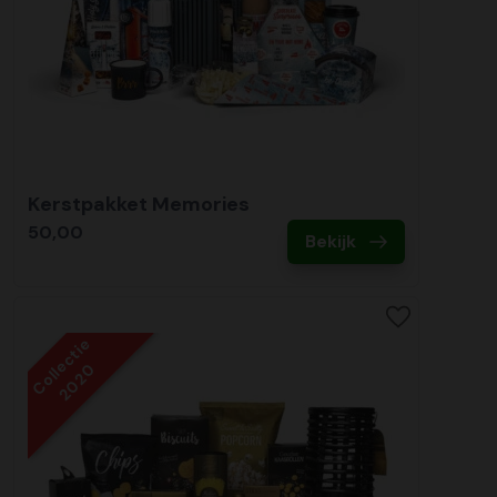
Kerstpakket Memories
50,00
Bekijk
Collectie
2020