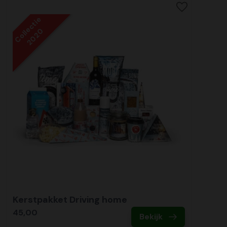
Collectie
2020
Kerstpakket Driving home
45,00
Bekijk