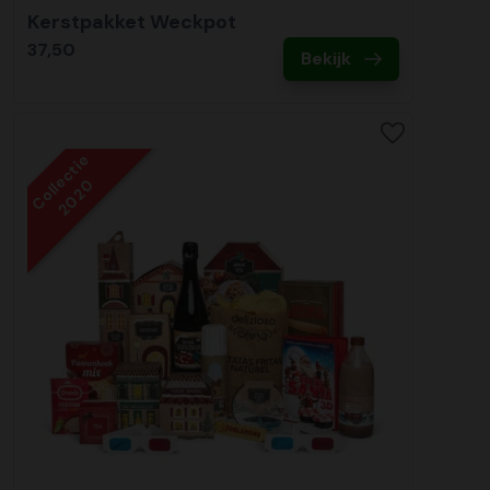
Kerstpakket Weckpot
37,50
Bekijk
Collectie
2020