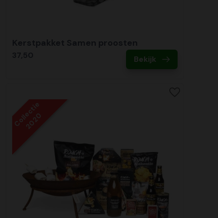
Kerstpakket Samen proosten
37,50
Bekijk
Collectie
2020