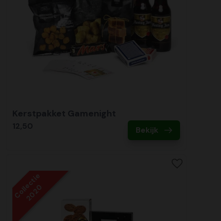
Kerstpakket Gamenight
12,50
Bekijk
Collectie
2020