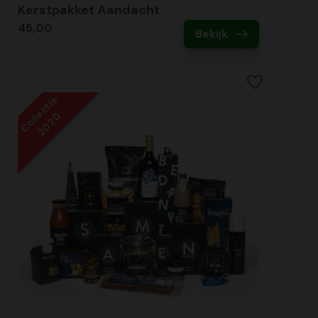
Kerstpakket Aandacht
45,00
Bekijk
Collectie
2020