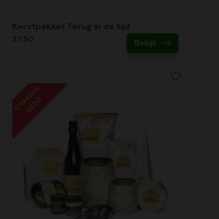
Kerstpakket Terug in de tijd
37,50
Bekijk
Collectie
2020