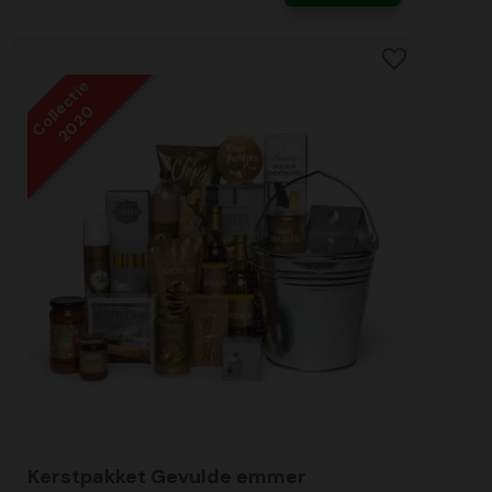
Collectie
2020
Kerstpakket Gevulde emmer