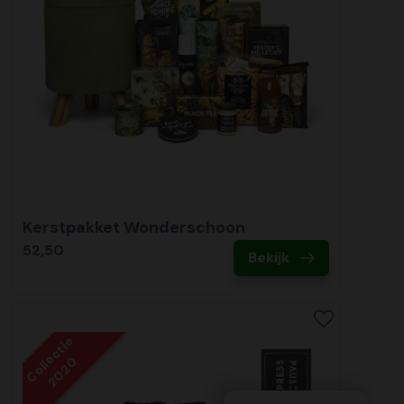
Kerstpakket Wonderschoon
52,50
Bekijk
Collectie
2020