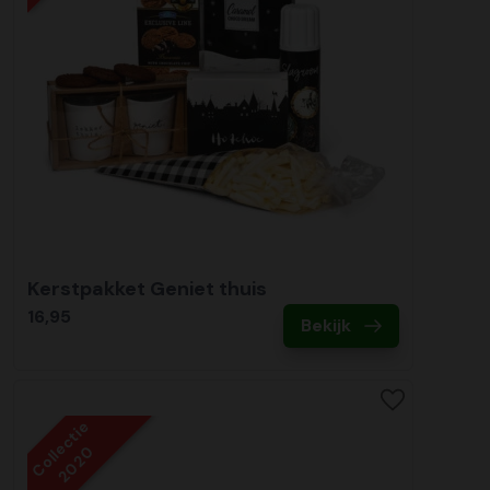
Kerstpakket Geniet thuis
16,95
Bekijk
Collectie
2020