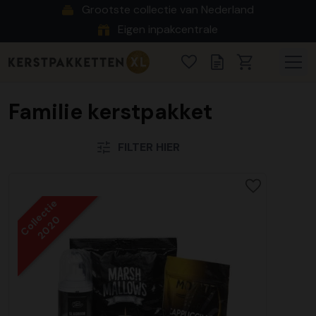
Grootste collectie van Nederland
Eigen inpakcentrale
Familie kerstpakket
FILTER HIER
Collectie
2020