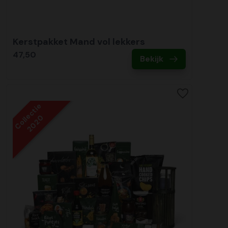
Kerstpakket Mand vol lekkers
47,50
Bekijk
Collectie
2020