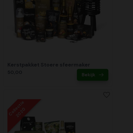
Kerstpakket Stoere sfeermaker
50,00
Bekijk
Collectie
2020