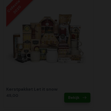
Collectie
2020
Kerstpakket Let it snow
45,00
Bekijk