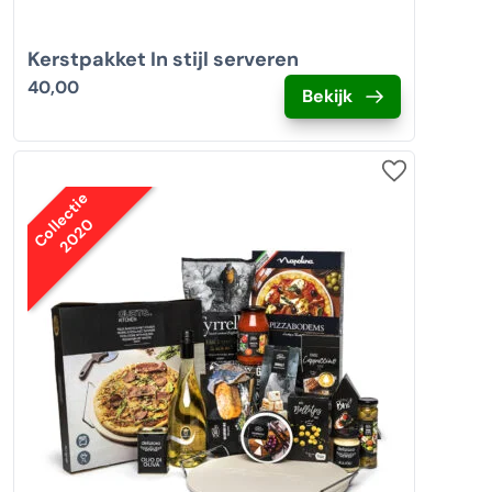
Kerstpakket In stijl serveren
40,00
Bekijk
Collectie
2020