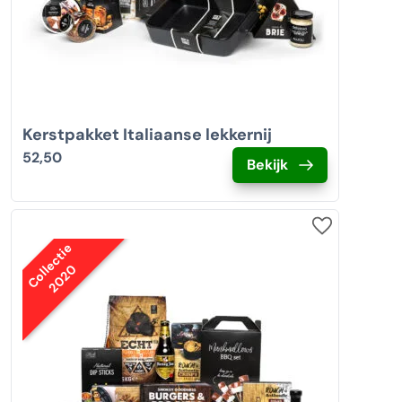
Kerstpakket Italiaanse lekkernij
52,50
Bekijk
Collectie
2020