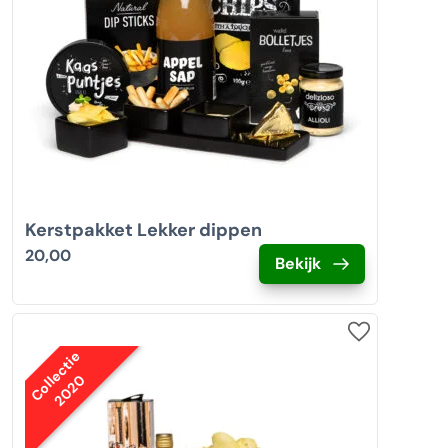
Kerstpakket Lekker dippen
20,00
Bekijk
Collectie
2020