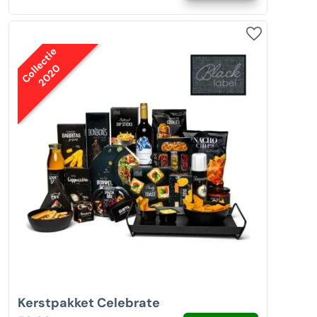
Collectie
2020
Kerstpakket Celebrate