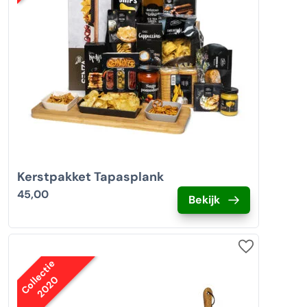
Kerstpakket Tapasplank
45,00
Bekijk
Collectie
2020