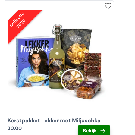
Collectie
2020
Kerstpakket Lekker met Miljuschka
30,00
Bekijk