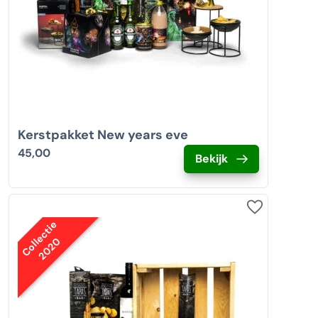
Kerstpakket New years eve
45,00
Bekijk
Collectie
2020