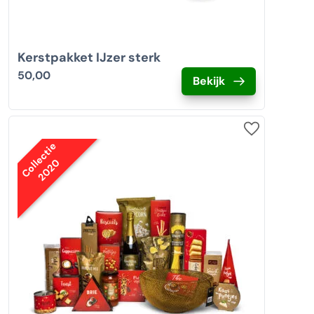
Kerstpakket IJzer sterk
50,00
Bekijk
Collectie
2020