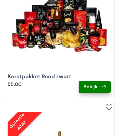
Kerstpakket Rood zwart
55,00
Bekijk
Collectie
2020