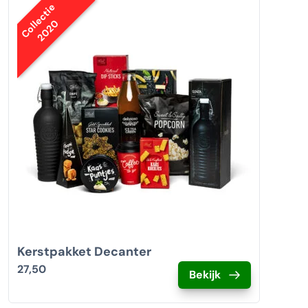
Collectie
2020
Kerstpakket Decanter
27,50
Bekijk