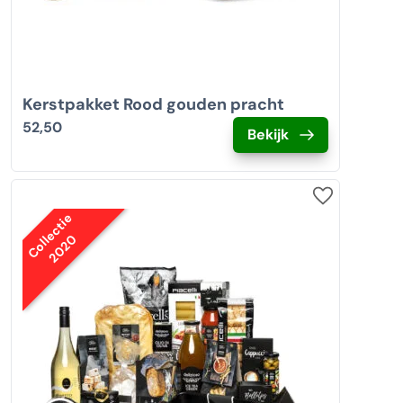
Kerstpakket Rood gouden pracht
52,50
Bekijk
Collectie
2020