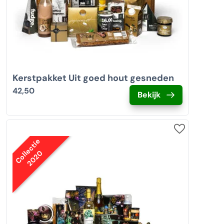
Kerstpakket Uit goed hout gesneden
42,50
Bekijk
Collectie
2020