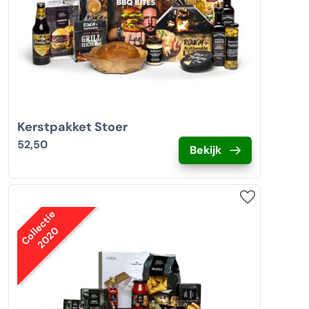
Kerstpakket Stoer
52,50
Bekijk
Collectie
2020