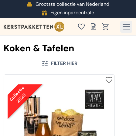
Grootste collectie van Nederland
Eigen inpakcentrale
Koken & Tafelen
FILTER HIER
Collectie
2020