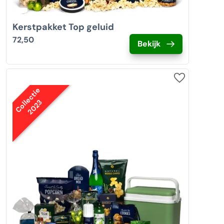
Kerstpakket Top geluid
72,50
Bekijk
Collectie
2023