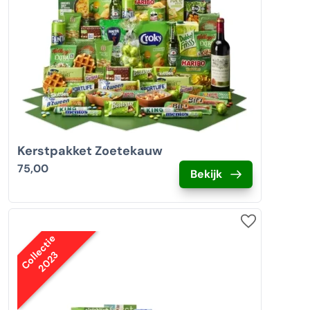
Kerstpakket Zoetekauw
75,00
Bekijk
Collectie
2023