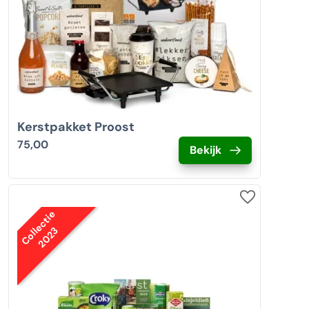
Kerstpakket Proost
75,00
Bekijk
Collectie
2023