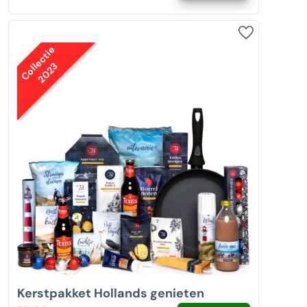
Collectie
2023
Kerstpakket Hollands genieten