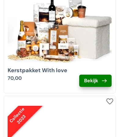
Kerstpakket With love
70,00
Bekijk
Collectie
2023