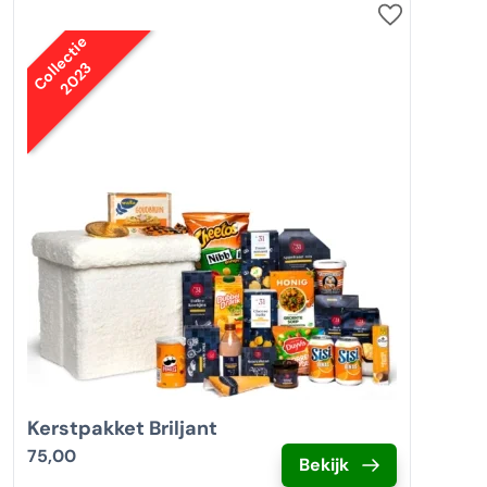
Collectie
2023
Kerstpakket Briljant
75,00
Bekijk