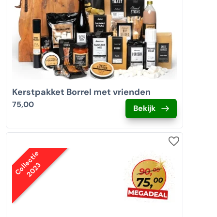
Kerstpakket Borrel met vrienden
75,00
Bekijk
Collectie
2023