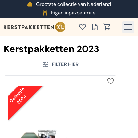
Grootste collectie van Nederland
Eigen inpakcentrale
Kerstpakketten 2023
FILTER HIER
Collectie
2023