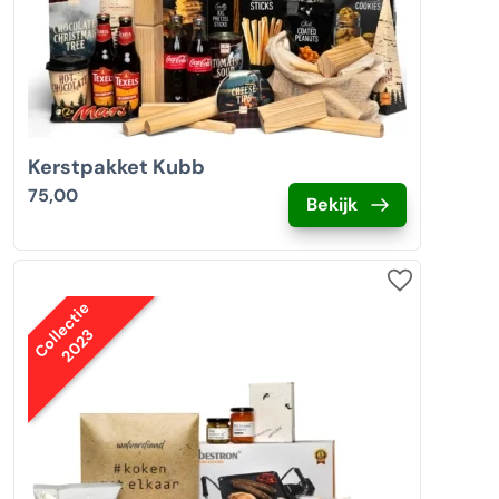
Kerstpakket Kubb
75,00
Bekijk
Collectie
2023