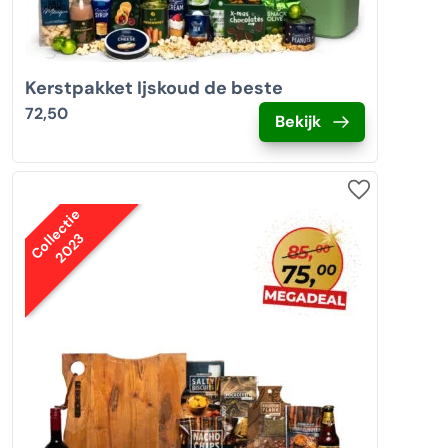
Kerstpakket Ijskoud de beste
72,50
Bekijk
Collectie
2023