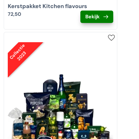
Kerstpakket Kitchen flavours
72,50
Bekijk
Collectie
2023