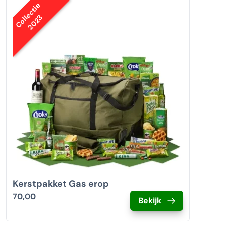
Collectie
2023
Kerstpakket Gas erop
70,00
Bekijk