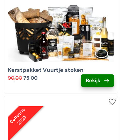
Kerstpakket Vuurtje stoken
90,00
75,00
Bekijk
Collectie
2023