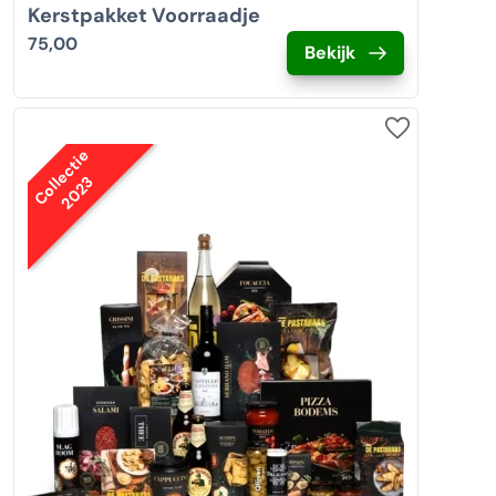
Kerstpakket Voorraadje
75,00
Bekijk
Collectie
2023