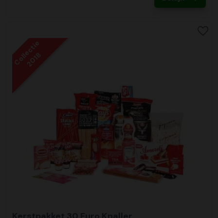
Collectie
2018
Kerstpakket 30 Euro Knaller