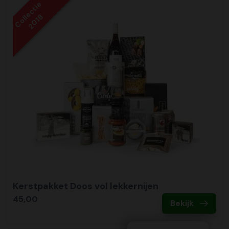
Collectie
2018
Kerstpakket Doos vol lekkernijen
45,00
Bekijk