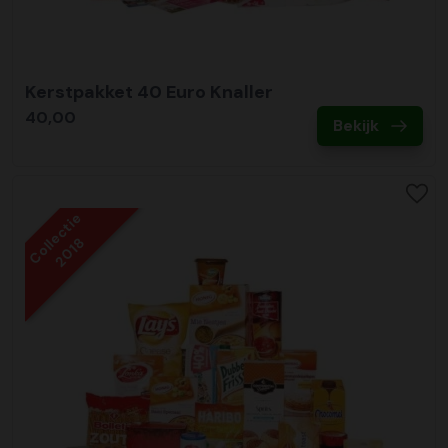
Kerstpakket 40 Euro Knaller
40,00
Bekijk
Collectie
2018