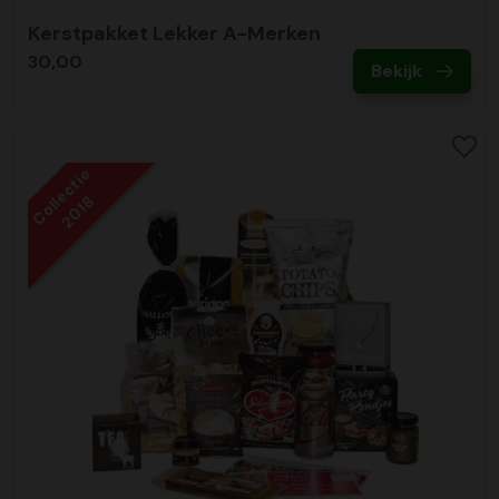
Kerstpakket Lekker A-Merken
30,00
Bekijk
Collectie
2018