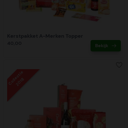
Kerstpakket A-Merken Topper
40,00
Bekijk
Collectie
2018