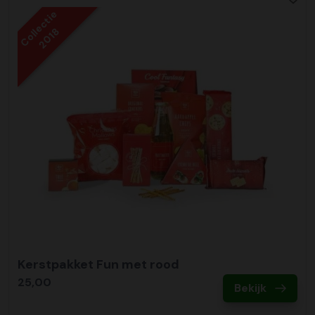
Collectie
2018
Kerstpakket Fun met rood
25,00
Bekijk