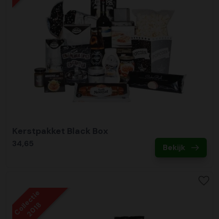
Kerstpakket Black Box
34,65
Bekijk
Collectie
2018