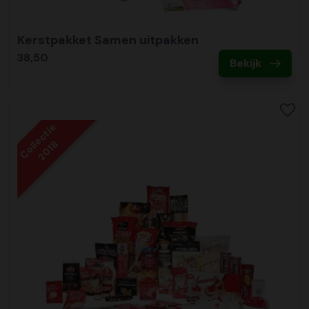
Kerstpakket Samen uitpakken
38,50
Bekijk
Collectie
2018