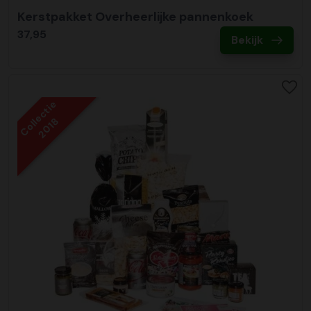
Kerstpakket Overheerlijke pannenkoek
37,95
Bekijk
Collectie
2018