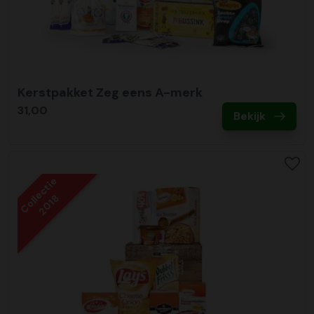
Kerstpakket Zeg eens A-merk
31,00
Bekijk
Collectie
2018