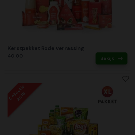
Kerstpakket Rode verrassing
40,00
Bekijk
Collectie
2018