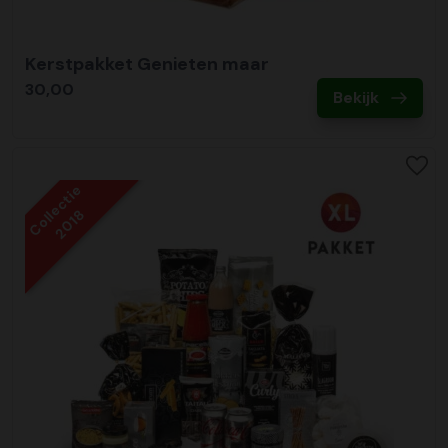
Kerstpakket Genieten maar
30,00
Bekijk
Collectie
2018