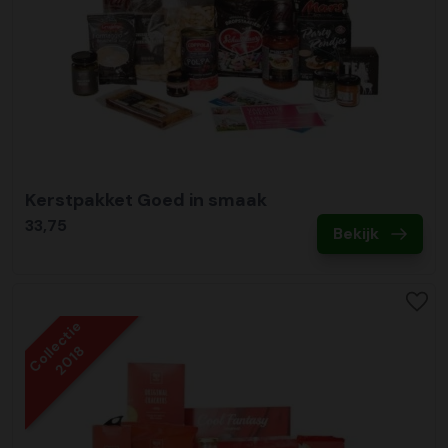
Kerstpakket Goed in smaak
33,75
Bekijk
Collectie
2018