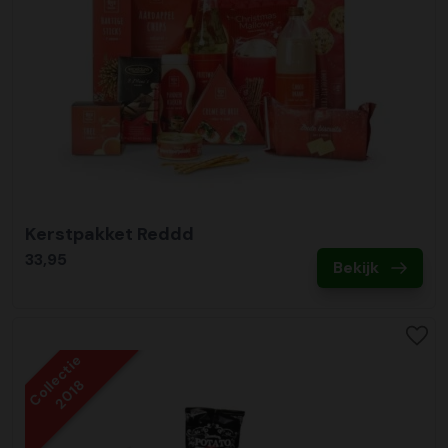
Kerstpakket Reddd
33,95
Bekijk
Collectie
2018