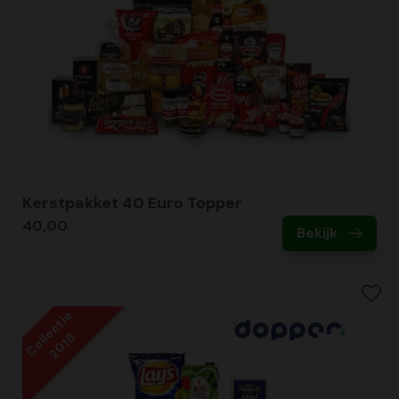
Kerstpakket 40 Euro Topper
40,00
Bekijk
Collectie
2018