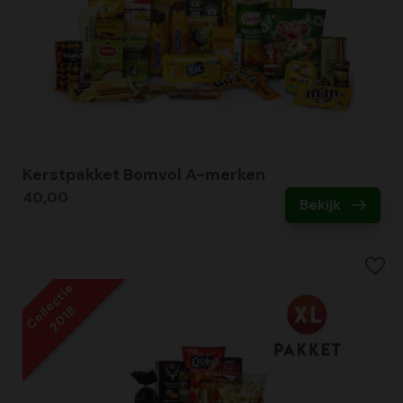
Kerstpakket Bomvol A-merken
40,00
Bekijk
Collectie
2018