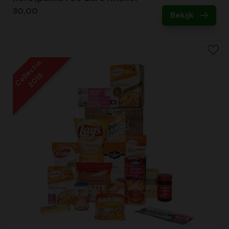
30,00
Bekijk
Collectie
2018