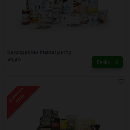
Kerstpakket Puzzel party
43,40
Bekijk
Collectie
2019