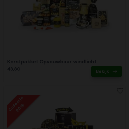
Kerstpakket Opvouwbaar windlicht
43,80
Bekijk
Collectie
2019