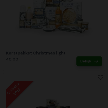
Kerstpakket Christmas light
40,00
Bekijk
Collectie
2019