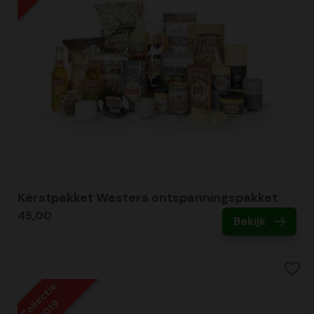
Kerstpakket Westers ontspanningspakket
45,00
Bekijk
Collectie
2019