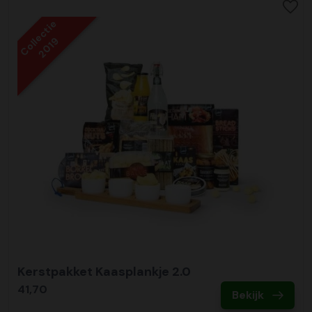
Collectie
2019
Kerstpakket Kaasplankje 2.0
41,70
Bekijk