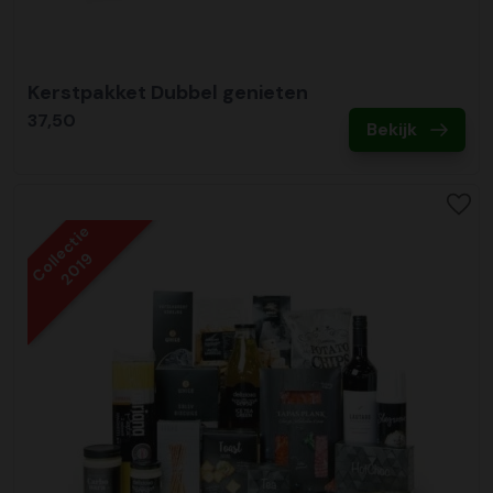
Kerstpakket Dubbel genieten
37,50
Bekijk
Collectie
2019