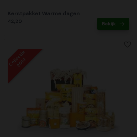
Kerstpakket Warme dagen
42,20
Bekijk
Collectie
2019