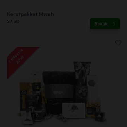
Kerstpakket Mwah
37,50
Bekijk
Collectie
2019