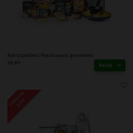
Kerstpakket Mexicaans genieten
38,85
Bekijk
Collectie
2019