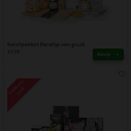
Kerstpakket Pareltje van goud
37,75
Bekijk
Collectie
2019