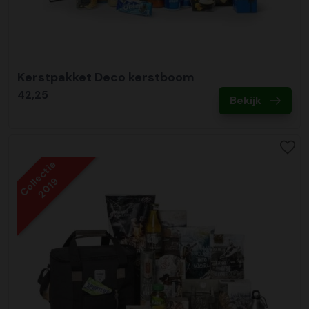
Kerstpakket Deco kerstboom
42,25
Bekijk
Collectie
2019