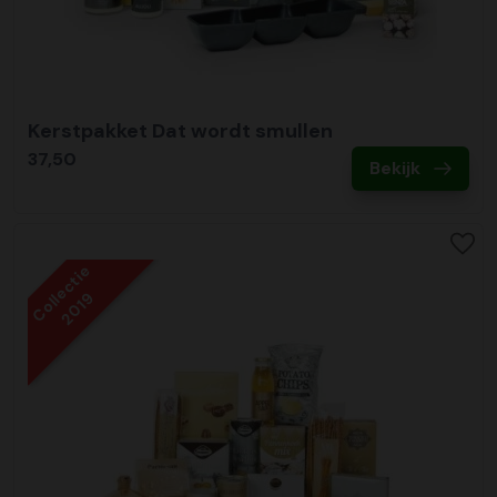
Kerstpakket Dat wordt smullen
37,50
Bekijk
Collectie
2019