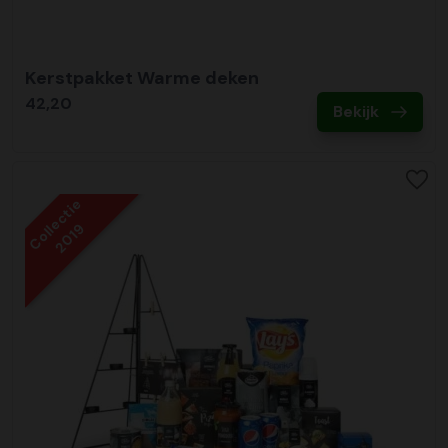
Kerstpakket Warme deken
42,20
Bekijk
Collectie
2019