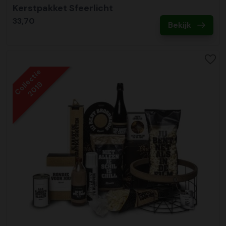
Kerstpakket Sfeerlicht
33,70
Bekijk
Collectie
2019