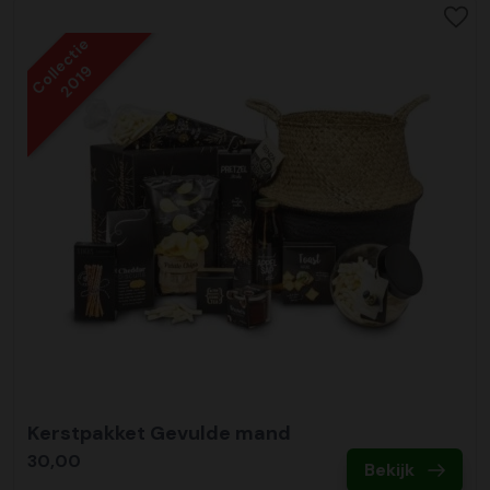
Collectie
2019
Kerstpakket Gevulde mand
30,00
Bekijk