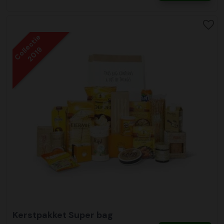
Collectie
2019
Kerstpakket Super bag