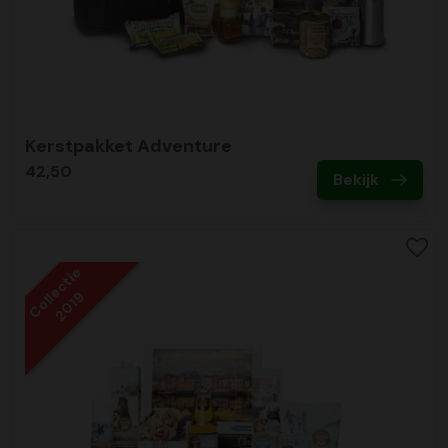
Kerstpakket Adventure
42,50
Bekijk
Collectie
2019