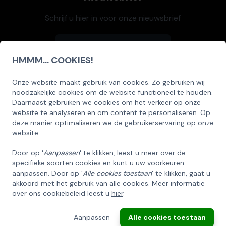
Schrijf u hier in voor onze nieuwsbrief
HMMM... COOKIES!
Inschrijven
Onze website maakt gebruik van cookies. Zo gebruiken wij
SCHRIJF U IN OP ONZE NIEUWSBRIEF
noodzakelijke cookies om de website functioneel te houden.
EN ONTVANG 5% KORTING OP DE
Daarnaast gebruiken we cookies om het verkeer op onze
HUISCOLLECTIE KERSTPAKKETTEN
website te analyseren en om content te personaliseren. Op
deze manier optimaliseren we de gebruikerservaring op onze
Email
website.
Klantenbeoordeling 8,5 / 10
Door op '
Aanpassen
' te klikken, leest u meer over de
specifieke soorten cookies en kunt u uw voorkeuren
INSCHRIJVEN!
aanpassen. Door op '
Alle cookies toestaan
' te klikken, gaat u
Thema's
akkoord met het gebruik van alle cookies. Meer informatie
over ons cookiebeleid leest u
hier
.
ANNULEREN
BBQ Kerstpakketten
Aanpassen
Alle cookies toestaan
Kerstpakket 2026