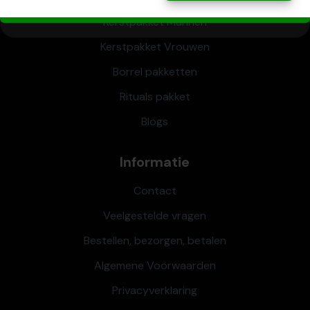
Kerstpakket Mannen
Kerstpakket Vrouwen
Borrel pakketten
Rituals pakket
Blogs
Informatie
Contact
Veelgestelde vragen
Bestellen, bezorgen, betalen
Algemene Voorwaarden
Privacyverklaring