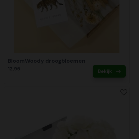
BloomWoody droogbloemen
12,95
Bekijk