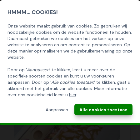
HMMM... COOKIES!
Onze website maakt gebruik van cookies. Zo gebruiken wij
SCHRIJF U IN OP ONZE NIEUWSBRIEF
noodzakelijke cookies om de website functioneel te houden.
EN ONTVANG 5% KORTING OP DE
Daarnaast gebruiken we cookies om het verkeer op onze
HUISCOLLECTIE KERSTPAKKETTEN
website te analyseren en om content te personaliseren. Op
Bohemian Ruby brievenbusbloemen
deze manier optimaliseren we de gebruikerservaring op onze
Email
13,95
website.
Bekijk
Door op '
Aanpassen
' te klikken, leest u meer over de
specifieke soorten cookies en kunt u uw voorkeuren
INSCHRIJVEN!
aanpassen. Door op '
Alle cookies toestaan
' te klikken, gaat u
akkoord met het gebruik van alle cookies. Meer informatie
over ons cookiebeleid leest u
hier
.
ANNULEREN
Aanpassen
Alle cookies toestaan