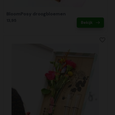
BloomPosy droogbloemen
13,95
Bekijk