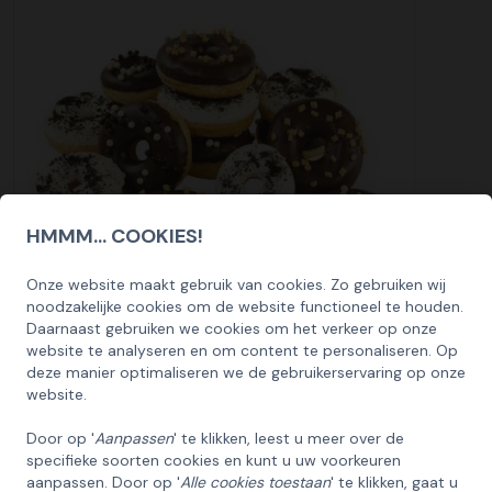
HMMM... COOKIES!
Onze website maakt gebruik van cookies. Zo gebruiken wij
SCHRIJF U IN OP ONZE NIEUWSBRIEF
noodzakelijke cookies om de website functioneel te houden.
EN ONTVANG 5% KORTING OP DE
Daarnaast gebruiken we cookies om het verkeer op onze
HUISCOLLECTIE KERSTPAKKETTEN
website te analyseren en om content te personaliseren. Op
Donuts luxe chocolade
deze manier optimaliseren we de gebruikerservaring op onze
Email
10,95
website.
Bekijk
Door op '
Aanpassen
' te klikken, leest u meer over de
specifieke soorten cookies en kunt u uw voorkeuren
INSCHRIJVEN!
aanpassen. Door op '
Alle cookies toestaan
' te klikken, gaat u