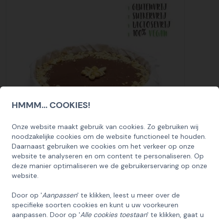
HMMM... COOKIES!
Onze website maakt gebruik van cookies. Zo gebruiken wij
SCHRIJF U IN OP ONZE NIEUWSBRIEF
noodzakelijke cookies om de website functioneel te houden.
EN ONTVANG 5% KORTING OP DE
Daarnaast gebruiken we cookies om het verkeer op onze
HUISCOLLECTIE KERSTPAKKETTEN
website te analyseren en om content te personaliseren. Op
Sticky Peanut taart
deze manier optimaliseren we de gebruikerservaring op onze
Email
30,50
website.
Bekijk
Door op '
Aanpassen
' te klikken, leest u meer over de
specifieke soorten cookies en kunt u uw voorkeuren
INSCHRIJVEN!
aanpassen. Door op '
Alle cookies toestaan
' te klikken, gaat u