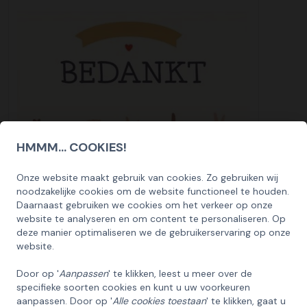
HMMM... COOKIES!
Onze website maakt gebruik van cookies. Zo gebruiken wij
SCHRIJF U IN OP ONZE NIEUWSBRIEF
UITVERKOCHT
noodzakelijke cookies om de website functioneel te houden.
EN ONTVANG 5% KORTING OP DE
Daarnaast gebruiken we cookies om het verkeer op onze
HUISCOLLECTIE KERSTPAKKETTEN
website te analyseren en om content te personaliseren. Op
Wenskaart Bedankt 3
deze manier optimaliseren we de gebruikerservaring op onze
Email
1,50
website.
Bekijk
Door op '
Aanpassen
' te klikken, leest u meer over de
specifieke soorten cookies en kunt u uw voorkeuren
INSCHRIJVEN!
aanpassen. Door op '
Alle cookies toestaan
' te klikken, gaat u