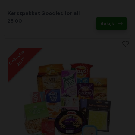
Kerstpakket Goodies for all
25,00
Bekijk
Collectie
2017