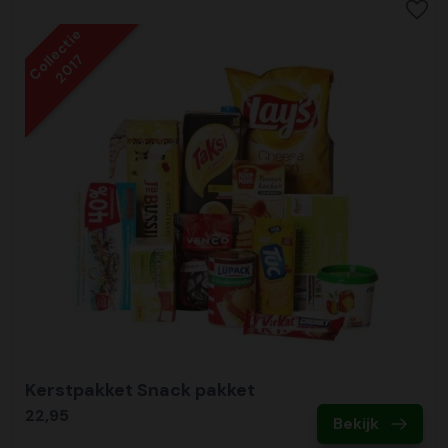
Collectie
2017
Kerstpakket Snack pakket
22,95
Bekijk