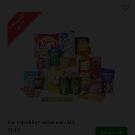
Collectie
2017
Kerstpakket Iedereen blij
31,40
Bekijk