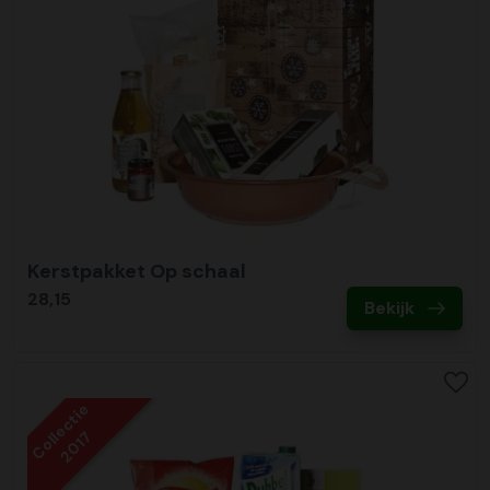
Kerstpakket Op schaal
28,15
Bekijk
Collectie
2017