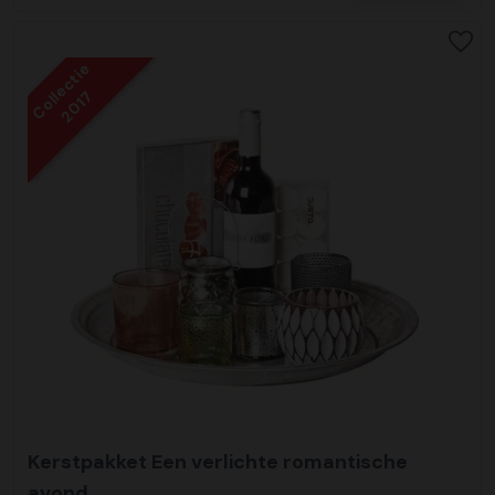
Collectie
2017
Kerstpakket Een verlichte romantische
avond