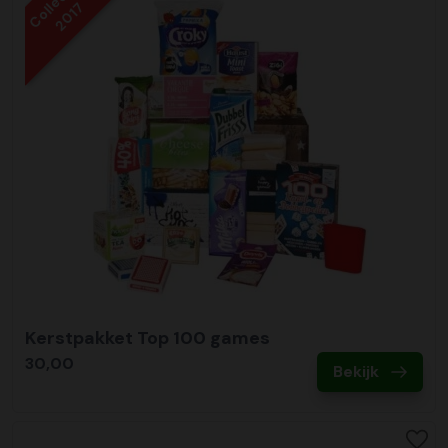
Collectie
2017
Kerstpakket Top 100 games
30,00
Bekijk