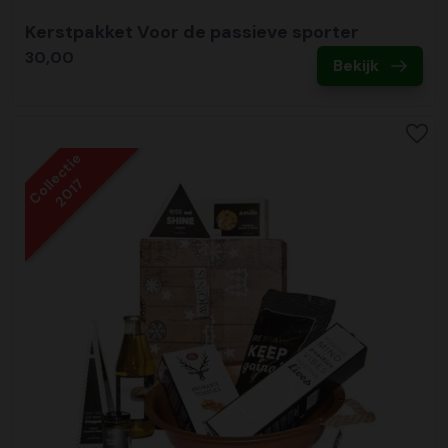
Kerstpakket Voor de passieve sporter
30,00
Bekijk
Collectie
2017