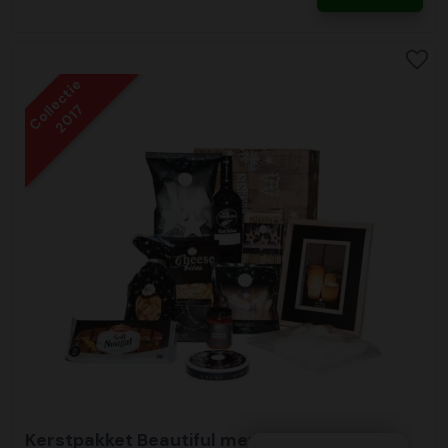
Collectie
2017
Kerstpakket Beautiful memories