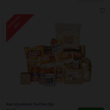
Collectie
2017
Kerstpakket Eetfestijn