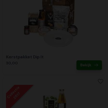
Kerstpakket Dip It
30,00
Bekijk
Collectie
2017