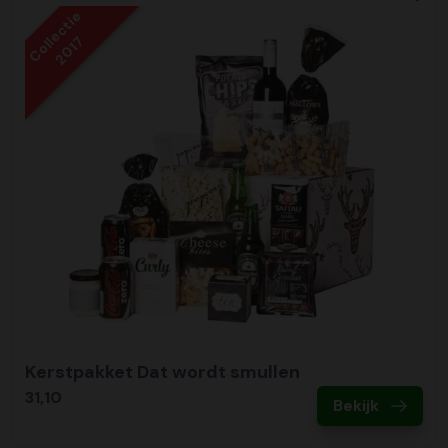
Collectie
2017
Kerstpakket Dat wordt smullen
31,10
Bekijk