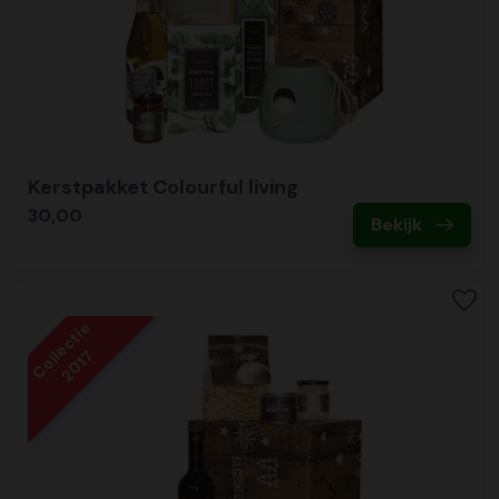
Kerstpakket Colourful living
30,00
Bekijk
Collectie
2017