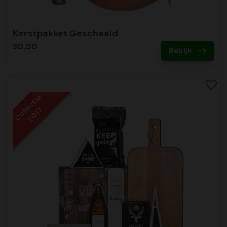
Kerstpakket Geschaald
30,00
Bekijk
Collectie
2017