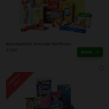
Kerstpakket Avondje Netflixen
27,80
Bekijk
Collectie
2017