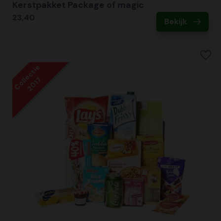
Kerstpakket Package of magic
23,40
Bekijk
Collectie
2017