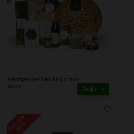
Kerstpakket Natuurlijk mooi
35,00
Bekijk
Collectie
2020