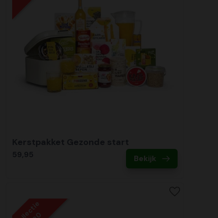
Kerstpakket Gezonde start
59,95
Bekijk
Collectie