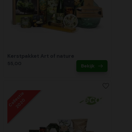
Kerstpakket Art of nature
55,00
Bekijk
Collectie
2020