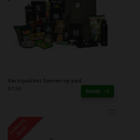
Kerstpakket Samen op pad
57,50
Bekijk
Collectie
2020