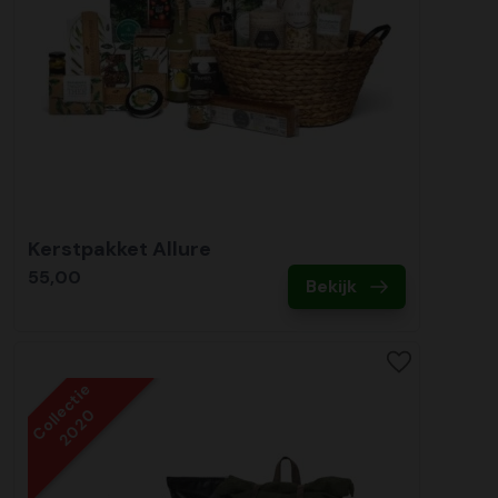
Kerstpakket Allure
55,00
Bekijk
Collectie
2020