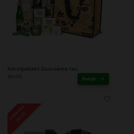
Kerstpakket Duurzame tas
30,00
Bekijk
Collectie
2020