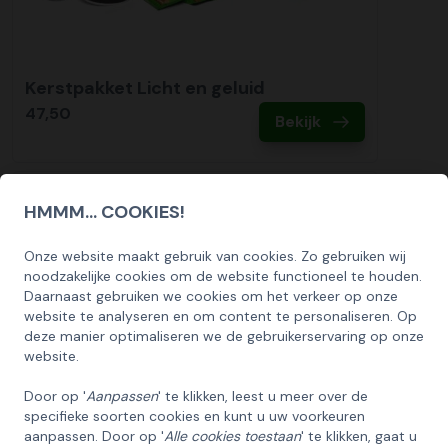
Kerstpakket Licht en geluid
47,50
Bekijk
HMMM... COOKIES!
Collectie
2020
Onze website maakt gebruik van cookies. Zo gebruiken wij
SCHRIJF U IN OP ONZE NIEUWSBRIEF
noodzakelijke cookies om de website functioneel te houden.
EN ONTVANG 5% KORTING OP DE
Daarnaast gebruiken we cookies om het verkeer op onze
HUISCOLLECTIE KERSTPAKKETTEN
website te analyseren en om content te personaliseren. Op
deze manier optimaliseren we de gebruikerservaring op onze
Email
website.
Door op '
Aanpassen
' te klikken, leest u meer over de
specifieke soorten cookies en kunt u uw voorkeuren
INSCHRIJVEN!
aanpassen. Door op '
Alle cookies toestaan
' te klikken, gaat u