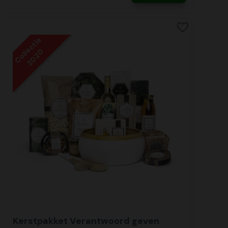
Collectie
2020
Kerstpakket Verantwoord geven