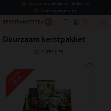
Grootste collectie van Nederland
Eigen inpakcentrale
Duurzaam kerstpakket
FILTER HIER
Collectie
2020