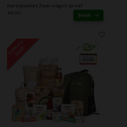
Kerstpakket Zaai-oogst-proef
45,00
Bekijk
Collectie
2020