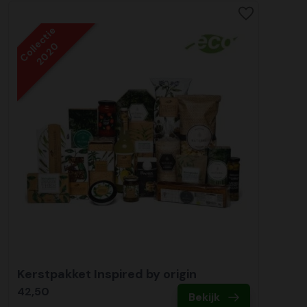
Collectie
2020
Kerstpakket Inspired by origin
42,50
Bekijk