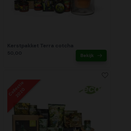
Kerstpakket Terra cotcha
50,00
Bekijk
Collectie
2020