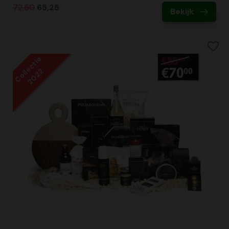
72,50
65,25
Bekijk
Collectie
2022