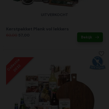
UITVERKOCHT
Kerstpakket Plank vol lekkers
60,00
57,00
Bekijk
Collectie
2022