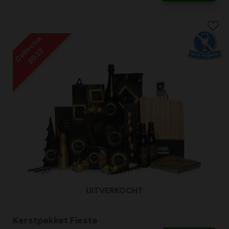
Collectie
2022
UITVERKOCHT
Kerstpakket Fiesta