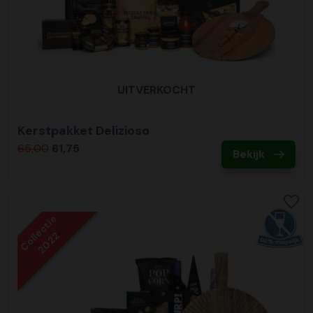
UITVERKOCHT
Kerstpakket Delizioso
65,00
61,75
Bekijk
Collectie
2022