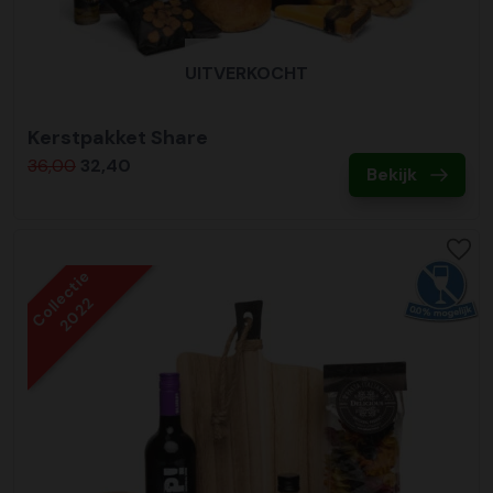
UITVERKOCHT
Kerstpakket Share
36,00
32,40
Bekijk
Collectie
2022