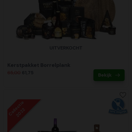
UITVERKOCHT
Kerstpakket Borrelplank
65,00
61,75
Bekijk
Collectie
2022