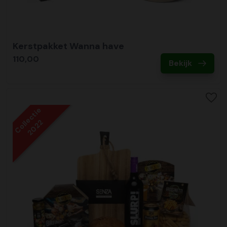
Kerstpakket Wanna have
110,00
Bekijk
Collectie
2022