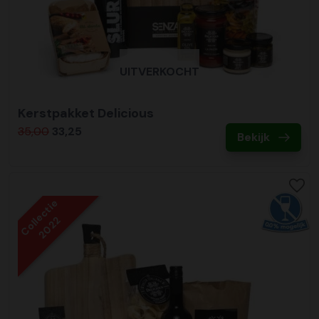
UITVERKOCHT
Kerstpakket Delicious
35,00
33,25
Bekijk
Collectie
2022