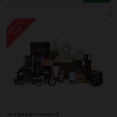
Collectie
2022
Kerstpakket Smaakvol