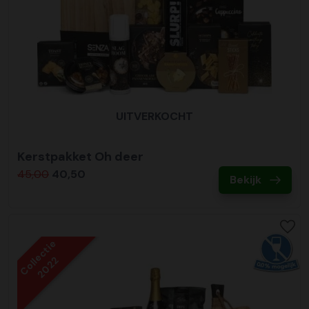
UITVERKOCHT
Kerstpakket Oh deer
45,00
40,50
Bekijk
Collectie
2022