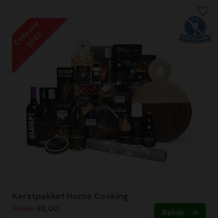
Collectie
2022
Kerstpakket Home Cooking
70,00
63,00
Bekijk