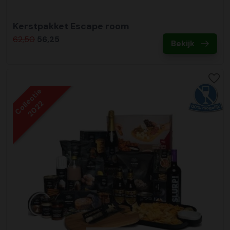
Kerstpakket Escape room
62,50
56,25
Bekijk
Collectie
2022