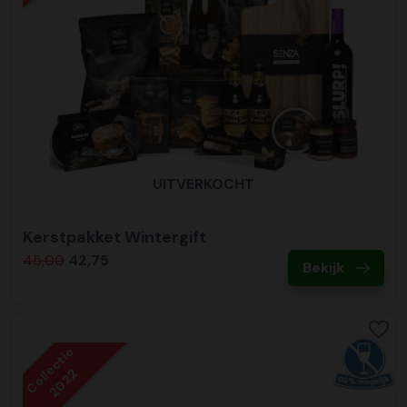
UITVERKOCHT
Kerstpakket Wintergift
45,00
42,75
Bekijk
Collectie
2022