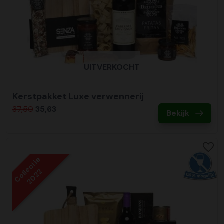
UITVERKOCHT
Kerstpakket Luxe verwennerij
37,50
35,63
Bekijk
Collectie
2022