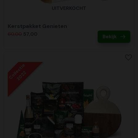
UITVERKOCHT
Kerstpakket Genieten
60,00
57,00
Bekijk
Collectie
2022