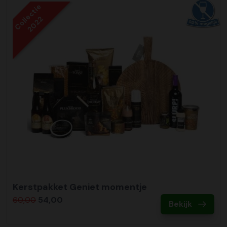
Collectie
2022
Kerstpakket Geniet momentje
60,00
54,00
Bekijk