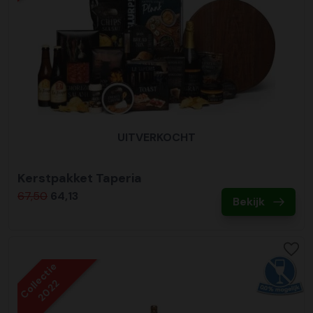
UITVERKOCHT
Kerstpakket Taperia
67,50
64,13
Bekijk
Collectie
2022