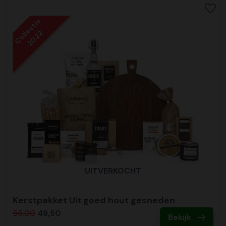
Collectie
2022
UITVERKOCHT
Kerstpakket Uit goed hout gesneden
55,00
49,50
Bekijk