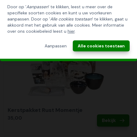
Collectie
Door op '
Aanpassen
' te klikken, leest u meer over de
2017
specifieke soorten cookies en kunt u uw voorkeuren
INSCHRIJVEN!
aanpassen. Door op '
Alle cookies toestaan
' te klikken, gaat u
akkoord met het gebruik van alle cookies. Meer informatie
over ons cookiebeleid leest u
hier
.
ANNULEREN
Aanpassen
Alle cookies toestaan
Kerstpakket Rust Momentje
35,00
Bekijk