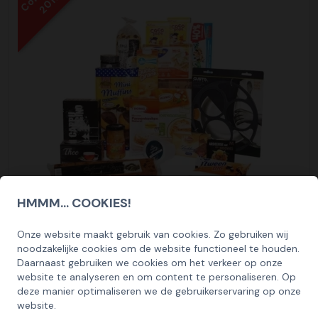
2017
HMMM... COOKIES!
Kerstpakket Goodmorning with pancakes
Onze website maakt gebruik van cookies. Zo gebruiken wij
SCHRIJF U IN OP ONZE NIEUWSBRIEF
noodzakelijke cookies om de website functioneel te houden.
35,00
Bekijk
EN ONTVANG 5% KORTING OP DE
Daarnaast gebruiken we cookies om het verkeer op onze
HUISCOLLECTIE KERSTPAKKETTEN
website te analyseren en om content te personaliseren. Op
deze manier optimaliseren we de gebruikerservaring op onze
Email
website.