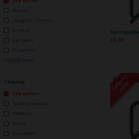
Alle opties
Blender
Gadgets / Elektro
Koelbox
Kerstpakk
22,30
Lantaarn
Pizzarette
Bekijk meer
Collectie
Thema
2019
Alle opties
Spelletjesavond
Wellness
Borrel
Duurzaam