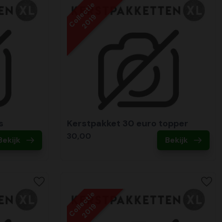
Collectie
2019
s
Kerstpakket 30 euro topper
30,00
Bekijk
Bekijk
Collectie
2019