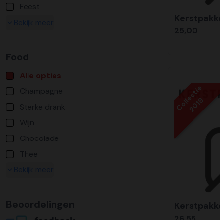
Feest
Kerstpakke
Bekijk meer
25,00
Food
Alle opties
Collectie
Champagne
2019
Sterke drank
Wijn
Chocolade
Thee
Bekijk meer
Beoordelingen
Kerstpakke
26,55