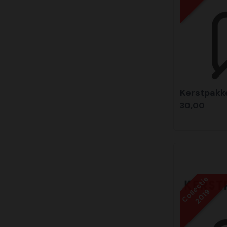
Kerstpakk
30,00
Collectie
2019