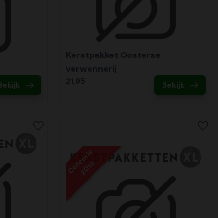
Kerstpakket Oosterse
verwennerij
21,95
Bekijk
Bekijk
Collectie
2019