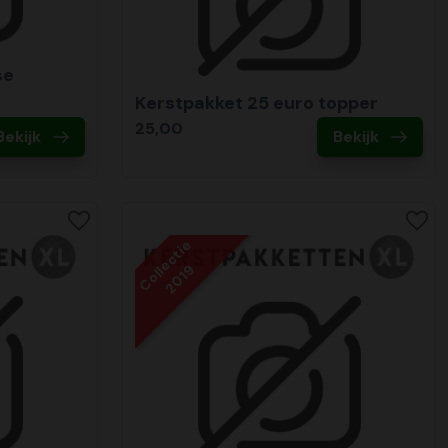
se
Kerstpakket 25 euro topper
25,00
Bekijk
Bekijk
Collectie
2019