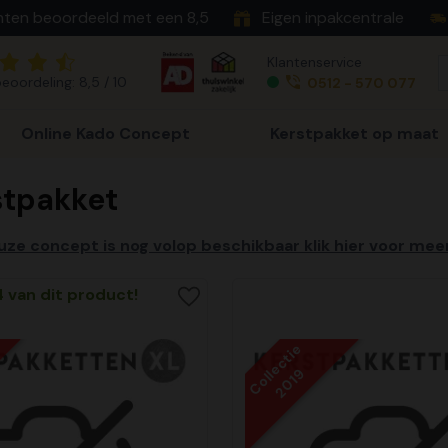
nten beoordeeld met een 8,5
Eigen inpakcentrale
Klantenservice
eoordeling: 8,5 / 10
0512 - 570 077
Online Kado Concept
Kerstpakket op maat
stpakket
uze concept is nog volop beschikbaar klik hier voor mee
4 van dit product!
Collectie
2019