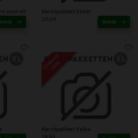
ht vooruit
Kerstpakket Stoer
25,00
Bekijk
Bekijk
Collectie
2019
e
Kerstpakket Salsa
26,85