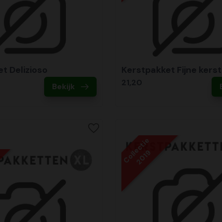
t Delizioso
Kerstpakket Fijne kerst
21,20
Bekijk
Collectie
2019