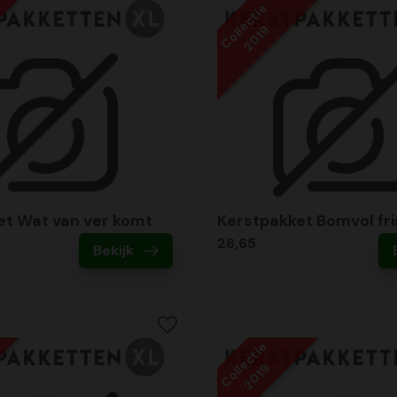
Collectie
2019
et Wat van ver komt
Kerstpakket Bomvol fri
28,65
Bekijk
Collectie
2019