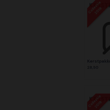
Collectie
2019
Kerstpakk
28,50
Collectie
2019