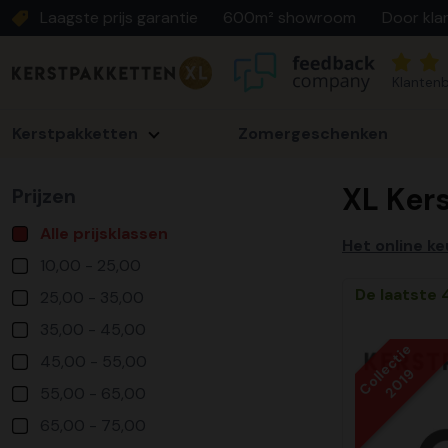
Laagste prijs garantie
600m² showroom
Door kla
Klantenb
Kerstpakketten
Zomergeschenken
XL Ker
Prijzen
Alle prijsklassen
Het online ke
10,00 - 25,00
De laatste 
25,00 - 35,00
35,00 - 45,00
Collectie
45,00 - 55,00
2019
55,00 - 65,00
65,00 - 75,00