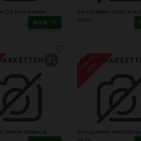
t 25 euro knaller
Kerstpakket Volle krac
25,00
Bekijk
Collectie
2019
t Bonte lekkernij
Kerstpakket Kerstklokj
26,75