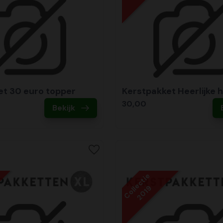
et 30 euro topper
Kerstpakket Heerlijke 
30,00
Bekijk
Collectie
2019