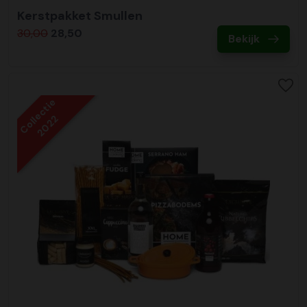
Kerstpakket Smullen
30,00
28,50
Bekijk
Collectie
2022