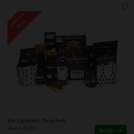
Collectie
2022
Kerstpakket Thuis kok
30,00
27,00
Bekijk