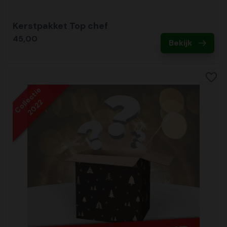
Kerstpakket Top chef
45,00
Bekijk
Collectie
2022