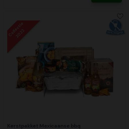
Collectie
2022
Kerstpakket Mexicaanse bbq