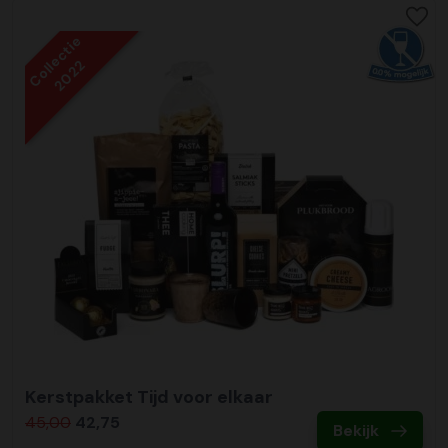
Collectie
2022
Kerstpakket Tijd voor elkaar
45,00
42,75
Bekijk