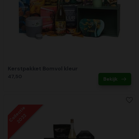
Kerstpakket Bomvol kleur
47,50
Bekijk
Collectie
2022