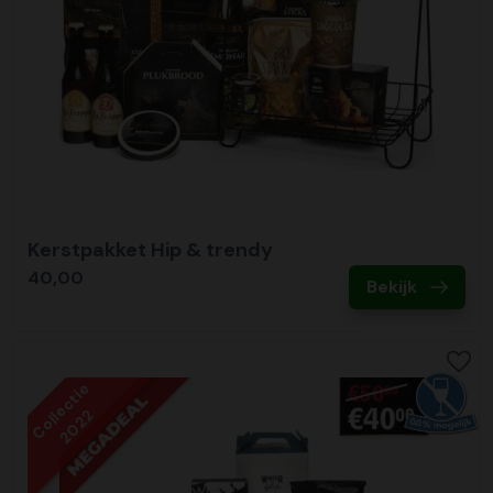
Kerstpakket Hip & trendy
40,00
Bekijk
Collectie
2022