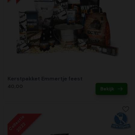
Kerstpakket Emmertje feest
40,00
Bekijk
Collectie
2022