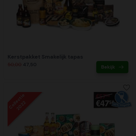
Kerstpakket Smakelijk tapas
50,00
47,50
Bekijk
Collectie
2022