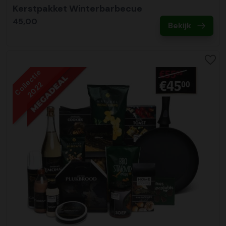
Kerstpakket Winterbarbecue
45,00
Bekijk
Collectie
2022