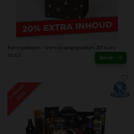
Kerstpakket - Verrassingspakket 35 euro
35,00
Bekijk
Collectie
2022