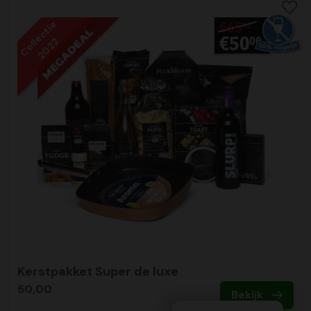
Collectie
2022
Kerstpakket Super de luxe
50,00
Bekijk