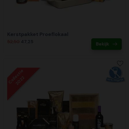
Kerstpakket Proeflokaal
52,50
47,25
Bekijk
Collectie
2022