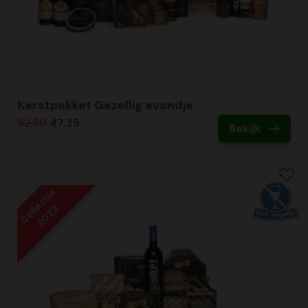
Kerstpakket Gezellig avondje
52,50
47,25
Bekijk
Collectie
2022