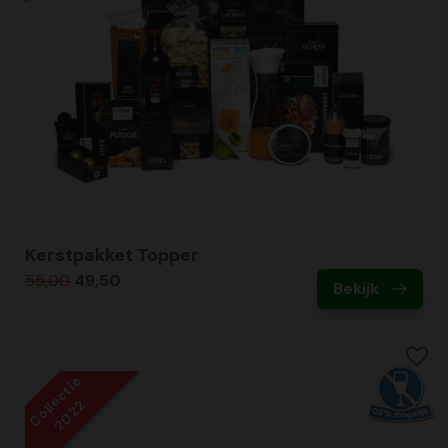
Kerstpakket Topper
55,00
49,50
Bekijk
Collectie
2022