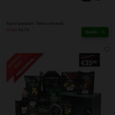
Kerstpakket Take a break
37,50
33,75
Bekijk
Collectie
2022