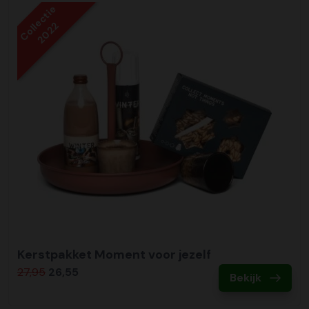
Collectie
2022
Kerstpakket Moment voor jezelf
27,95
26,55
Bekijk