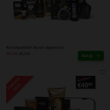
Kerstpakket Buon appetito
40,00
36,00
Bekijk
Collectie
2022