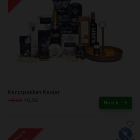
Kerstpakket Kanjer
45,00
40,50
Bekijk
Collectie