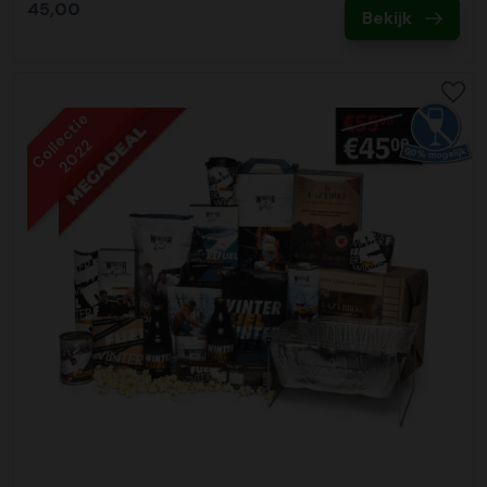
45,00
Bekijk
Collectie
2022