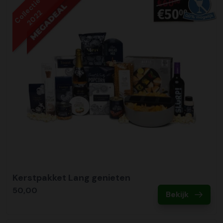
Collectie
2022
Kerstpakket Lang genieten
50,00
Bekijk