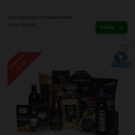
Kerstpakket Kokkerellen
32,50
30,88
Bekijk
Collectie
2022