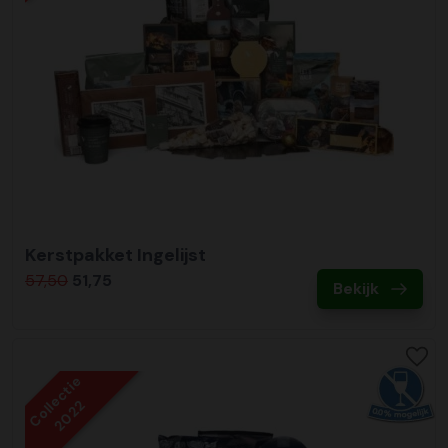
Kerstpakket Ingelijst
57,50
51,75
Bekijk
Collectie
2022