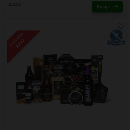
35,00
Bekijk
Collectie
2022