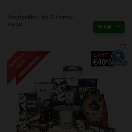
Kerstpakket Hip & trendy
40,00
Bekijk
Collectie
2022