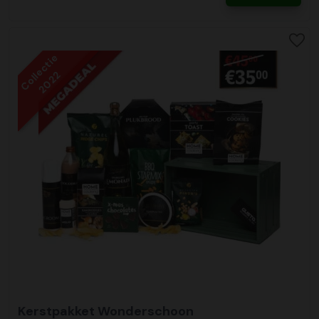
Collectie
2022
Kerstpakket Wonderschoon