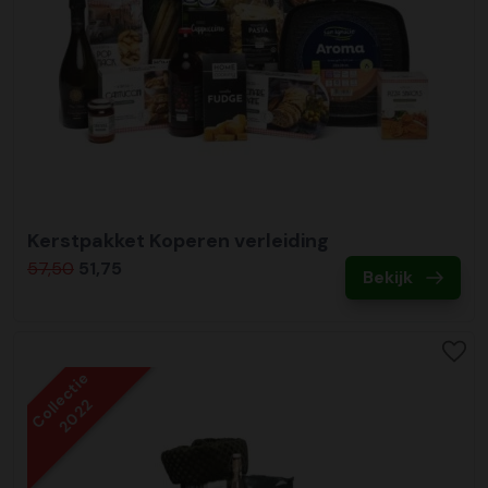
Kerstpakket Koperen verleiding
57,50
51,75
Bekijk
Collectie
2022