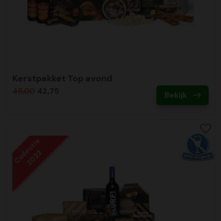
Kerstpakket Top avond
45,00
42,75
Bekijk
Collectie
2022