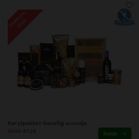
Collectie
2022
Kerstpakket Gezellig avondje
52,50
47,25
Bekijk