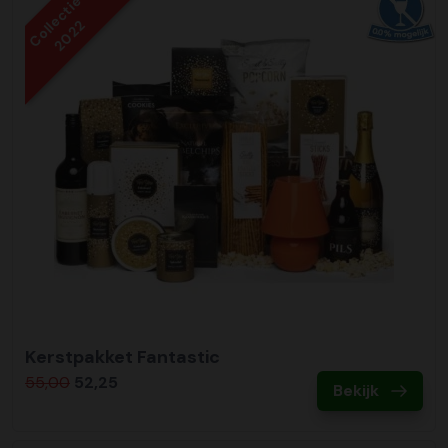
Collectie
2022
Kerstpakket Fantastic
55,00
52,25
Bekijk