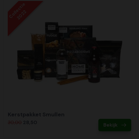
Collectie
2022
Kerstpakket Smullen
30,00
28,50
Bekijk