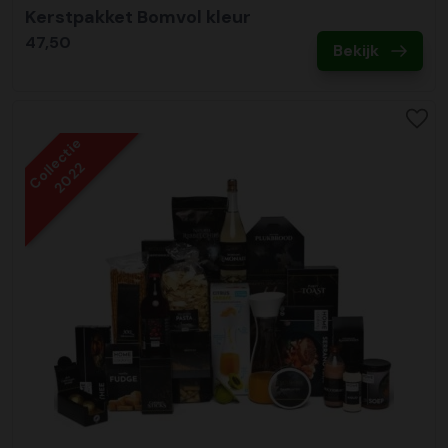
Kerstpakket Bomvol kleur
47,50
Bekijk
Collectie
2022