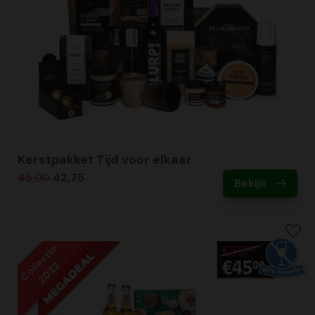
Kerstpakket Tijd voor elkaar
45,00
42,75
Bekijk
Collectie
2022