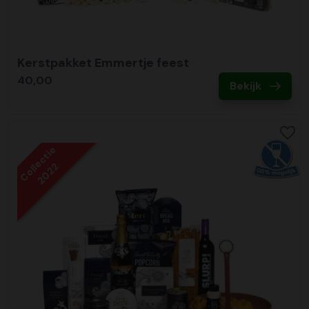
Kerstpakket Emmertje feest
40,00
Bekijk
Collectie
2022