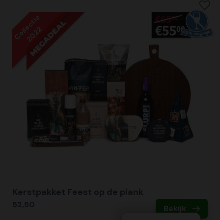
Collectie
2022
Kerstpakket Feest op de plank
52,50
Bekijk