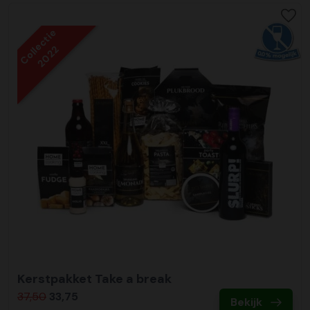
Collectie
2022
Kerstpakket Take a break
37,50
33,75
Bekijk