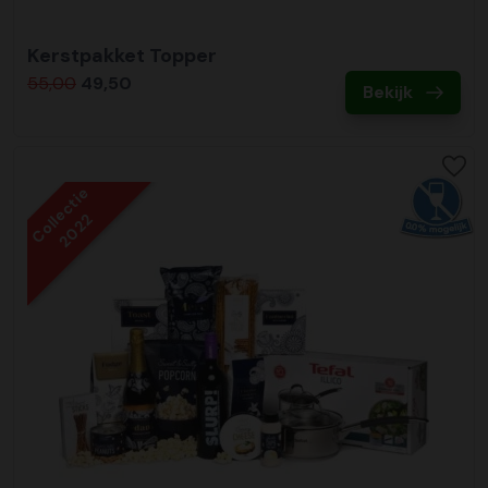
Kerstpakket Topper
55,00
49,50
Bekijk
Collectie
2022