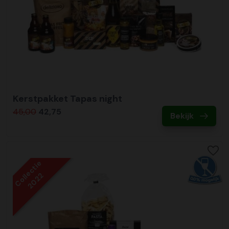
Kerstpakket Tapas night
45,00
42,75
Bekijk
Collectie
2022