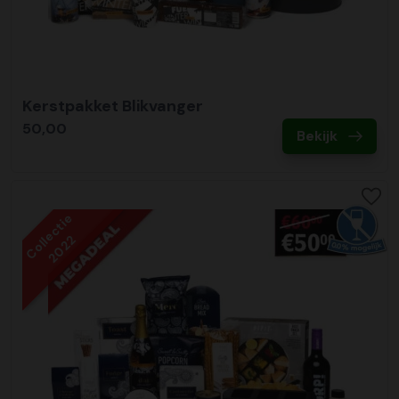
Kerstpakket Blikvanger
50,00
Bekijk
Collectie
2022