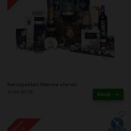
Kerstpakket Warme sferen
57,50
51,75
Bekijk
Collectie