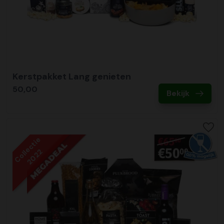
Kerstpakket Lang genieten
50,00
Bekijk
Collectie
2022